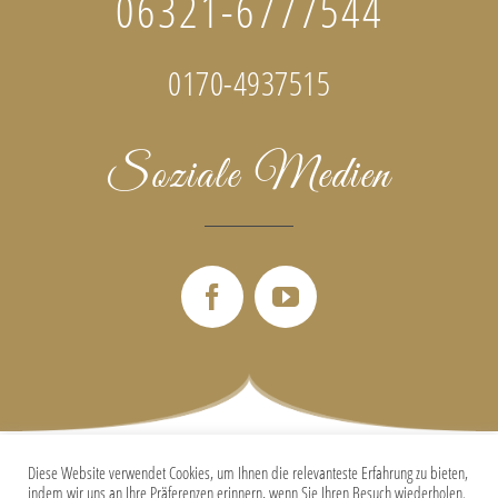
06321-6777544‬
0170-4937515‬
Soziale Medien
Diese Website verwendet Cookies, um Ihnen die relevanteste Erfahrung zu bieten,
indem wir uns an Ihre Präferenzen erinnern, wenn Sie Ihren Besuch wiederholen.