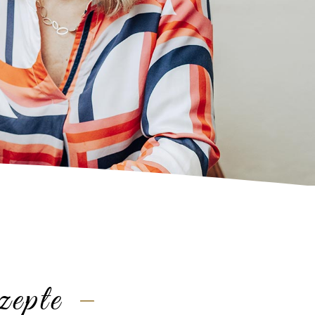
zepte
–